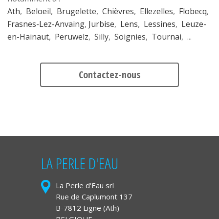
Ath
,
Beloeil
,
Brugelette
,
Chièvres
,
Ellezelles
,
Flobecq
,
Frasnes-Lez-Anvaing
,
Jurbise
,
Lens
,
Lessines
,
Leuze-
en-Hainaut
,
Peruwelz
,
Silly
,
Soignies
,
Tournai
, ...
Contactez-nous
LA PERLE D'EAU
La Perle d'Eau srl
Rue de Caplumont 137
B-7812 Ligne (Ath)