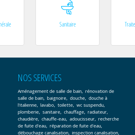
nérale
Sanitaire
Trait
NOS SERVICES
Aménagement de salle de bain
,
rénovation de
salle de bain
,
baignoire
,
douche
,
douche à
l'italienne
,
lavabo
,
toilette
,
wc suspendu
,
plomberie
,
sanitaire
,
chauffage
,
radiateur
,
chaudière
,
chauffe-eau
,
adoucisseur
,
recherche
de fuite d'eau
,
réparation de fuite d'eau
,
débouchage canalisation
,
inspection canalisation
,