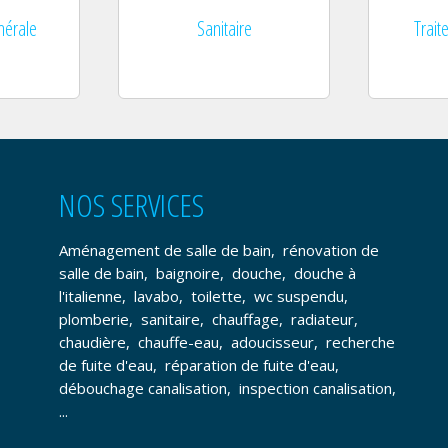
nérale
Sanitaire
Trait
NOS SERVICES
Aménagement de salle de bain
,
rénovation de
salle de bain
,
baignoire
,
douche
,
douche à
l'italienne
,
lavabo
,
toilette
,
wc suspendu
,
plomberie
,
sanitaire
,
chauffage
,
radiateur
,
chaudière
,
chauffe-eau
,
adoucisseur
,
recherche
de fuite d'eau
,
réparation de fuite d'eau
,
débouchage canalisation
,
inspection canalisation
,
...