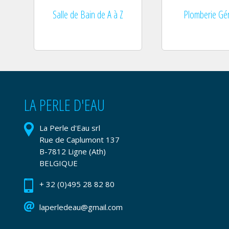
Salle de Bain de A à Z
Plomberie Gé
LA PERLE D'EAU
La Perle d'Eau srl
Rue de Caplumont 137
B-7812 Ligne (Ath)
BELGIQUE
+ 32 (0)495 28 82 80
laperledeau@gmail.com