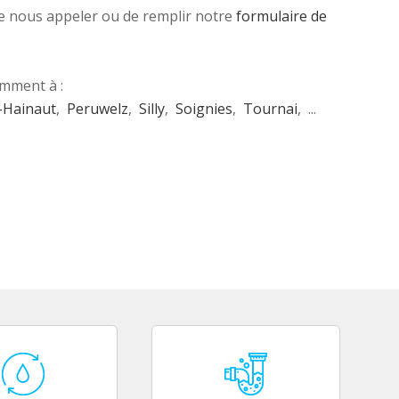
 de nous appeler ou de remplir notre
formulaire de
amment à :
-Hainaut
,
Peruwelz
,
Silly
,
Soignies
,
Tournai
, ...